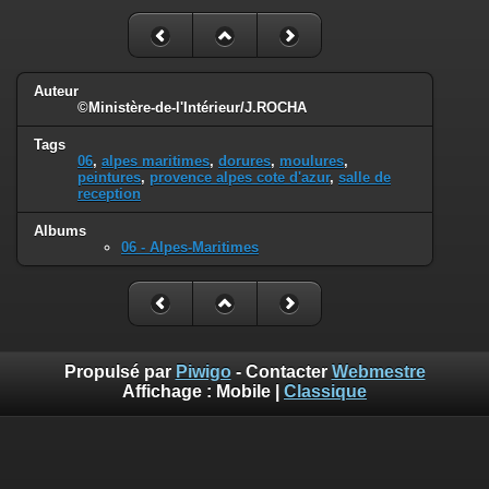
Auteur
©Ministère-de-l'Intérieur/J.ROCHA
Tags
06
,
alpes maritimes
,
dorures
,
moulures
,
peintures
,
provence alpes cote d'azur
,
salle de
reception
Albums
06 - Alpes-Maritimes
Propulsé par
Piwigo
- Contacter
Webmestre
Affichage :
Mobile
|
Classique