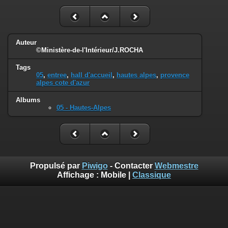
Auteur
©Ministère-de-l'Intérieur/J.ROCHA
Tags
05
,
entree
,
hall d'accueil
,
hautes alpes
,
provence
alpes cote d'azur
Albums
05 - Hautes-Alpes
Propulsé par
Piwigo
- Contacter
Webmestre
Affichage :
Mobile
|
Classique