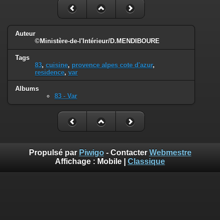
Auteur
©Ministère-de-l'Intérieur/D.MENDIBOURE
Tags
83
,
cuisine
,
provence alpes cote d'azur
,
residence
,
var
Albums
83 - Var
Propulsé par
Piwigo
- Contacter
Webmestre
Affichage :
Mobile
|
Classique