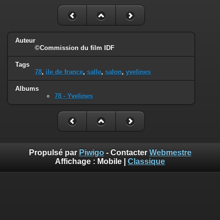
Auteur
©Commission du film IDF
Tags
78
,
ile de france
,
salle
,
salon
,
yvelines
Albums
78 - Yvelines
Propulsé par
Piwigo
- Contacter
Webmestre
Affichage :
Mobile
|
Classique