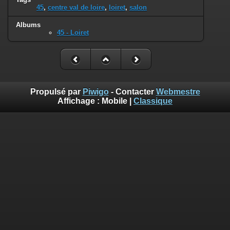
45
,
centre val de loire
,
loiret
,
salon
Albums
45 - Loiret
Propulsé par
Piwigo
- Contacter
Webmestre
Affichage :
Mobile
|
Classique