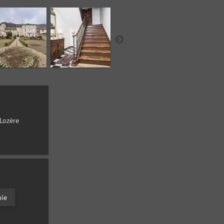
-Lozère
nie