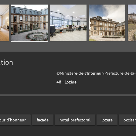
tion
©Ministère-de-l'Intérieur/Préfecture-de-la
48 - Lozère
our d'honneur
façade
hotel prefectoral
lozere
occita