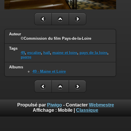
Auteur
©Commission du film Pays-de-la-Loire
Tags
49
,
escalier
,
hall
,
maine et loire
,
pays de la loire
,
pierre
Albums
49 - Maine et Loire
Propulsé par
Piwigo
- Contacter
Webmestre
Affichage :
Mobile
|
Classique