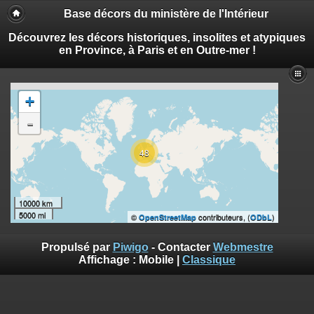
Base décors du ministère de l'Intérieur
Découvrez les décors historiques, insolites et atypiques
en Province, à Paris et en Outre-mer !
+
-
48
10000 km
5000 mi
©
contributeurs, (
)
OpenStreetMap
ODbL
Propulsé par
Piwigo
- Contacter
Webmestre
Affichage :
Mobile
|
Classique