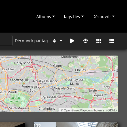
Albums
Tags liés
Découvrir
Découvrir par tag
©
OpenStreetMap
contributeurs, (
ODbL
)