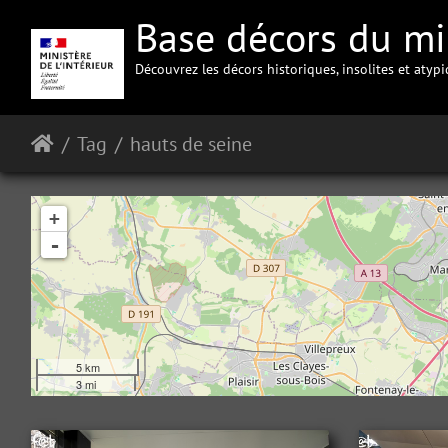
Base décors du min
Découvrez les décors historiques, insolites et atyp
Tag
hauts de seine
+
-
5 km
3 mi