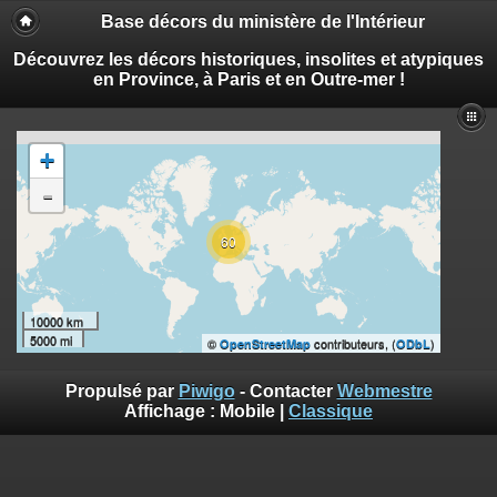
Base décors du ministère de l'Intérieur
Découvrez les décors historiques, insolites et atypiques
en Province, à Paris et en Outre-mer !
+
-
60
10000 km
5000 mi
©
contributeurs, (
)
OpenStreetMap
ODbL
Propulsé par
Piwigo
- Contacter
Webmestre
Affichage :
Mobile
|
Classique