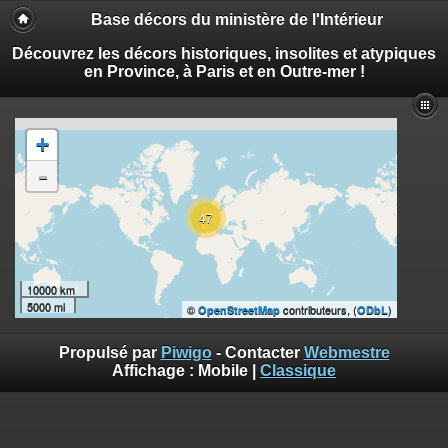
Base décors du ministère de l'Intérieur
Découvrez les décors historiques, insolites et atypiques
en Province, à Paris et en Outre-mer !
+
-
47
10000 km
5000 mi
©
contributeurs, (
)
OpenStreetMap
ODbL
Propulsé par
Piwigo
- Contacter
Webmestre
Affichage :
Mobile
|
Classique