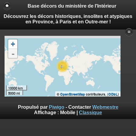
Base décors du ministère de l'Intérieur
Découvrez les décors historiques, insolites et atypiques
en Province, à Paris et en Outre-mer !
+
-
61
10000 km
5000 mi
©
contributeurs, (
)
OpenStreetMap
ODbL
Propulsé par
Piwigo
- Contacter
Webmestre
Affichage :
Mobile
|
Classique