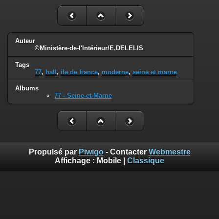
Auteur
©Ministère-de-l'Intérieur/E.DELELIS
Tags
77
,
hall
,
ile de france
,
moderne
,
seine et marne
Albums
77 - Seine-et-Marne
Propulsé par
Piwigo
- Contacter
Webmestre
Affichage :
Mobile
|
Classique