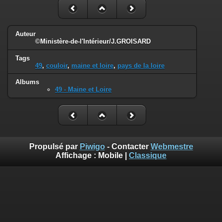
Auteur
©Ministère-de-l'Intérieur/J.GROISARD
Tags
49
,
couloir
,
maine et loire
,
pays de la loire
Albums
49 - Maine et Loire
Propulsé par
Piwigo
- Contacter
Webmestre
Affichage :
Mobile
|
Classique