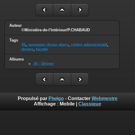
Auteur
©Ministère-de-l'Intérieur/P.CHABAUD
Tags
26
,
auvergne rhone alpes
,
centre administratif
,
drome
,
façade
Albums
26 - Drôme
Propulsé par
Piwigo
- Contacter
Webmestre
Affichage :
Mobile
|
Classique