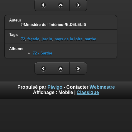
Auteur
©Ministère-de-l'Intérieur/E.DELELIS
Tags
72
,
façade
,
jardin
,
pays de la loire
,
sarthe
Albums
72 - Sarthe
Propulsé par
Piwigo
- Contacter
Webmestre
Affichage :
Mobile
|
Classique