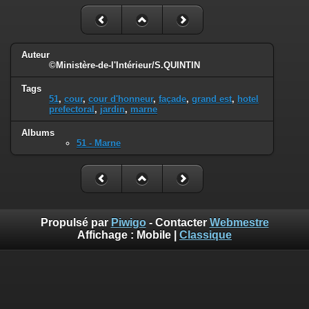
Auteur
©Ministère-de-l'Intérieur/S.QUINTIN
Tags
51
,
cour
,
cour d'honneur
,
façade
,
grand est
,
hotel
prefectoral
,
jardin
,
marne
Albums
51 - Marne
Propulsé par
Piwigo
- Contacter
Webmestre
Affichage :
Mobile
|
Classique