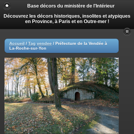
Base décors du ministère de l'Intérieur
Découvrez les décors historiques, insolites et atypiques
en Province, à Paris et en Outre-mer !
Accueil
/
Tag
vendee
/
Préfecture de la Vendée à
La-Roche-sur-Yon