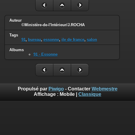
Auteur
©Ministère-de-l'Intérieur/J.ROCHA
Tags
91
,
bureau
,
essonne
,
ile de france
,
salon
Albums
91 - Essonne
Propulsé par
Piwigo
- Contacter
Webmestre
Affichage :
Mobile
|
Classique