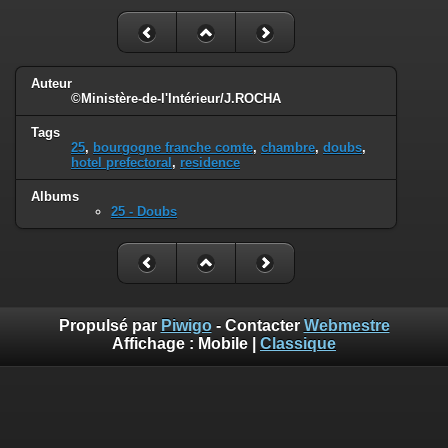
Auteur
©Ministère-de-l'Intérieur/J.ROCHA
Tags
25
,
bourgogne franche comte
,
chambre
,
doubs
,
hotel prefectoral
,
residence
Albums
25 - Doubs
Propulsé par
Piwigo
- Contacter
Webmestre
Affichage :
Mobile
|
Classique