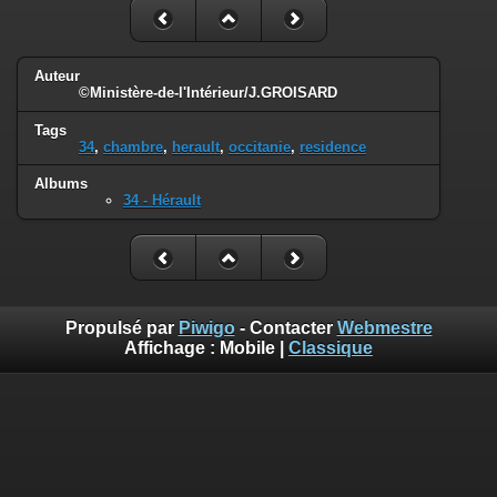
Auteur
©Ministère-de-l'Intérieur/J.GROISARD
Tags
34
,
chambre
,
herault
,
occitanie
,
residence
Albums
34 - Hérault
Propulsé par
Piwigo
- Contacter
Webmestre
Affichage :
Mobile
|
Classique