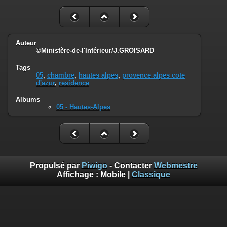
Auteur
©Ministère-de-l'Intérieur/J.GROISARD
Tags
05
,
chambre
,
hautes alpes
,
provence alpes cote
d'azur
,
residence
Albums
05 - Hautes-Alpes
Propulsé par
Piwigo
- Contacter
Webmestre
Affichage :
Mobile
|
Classique