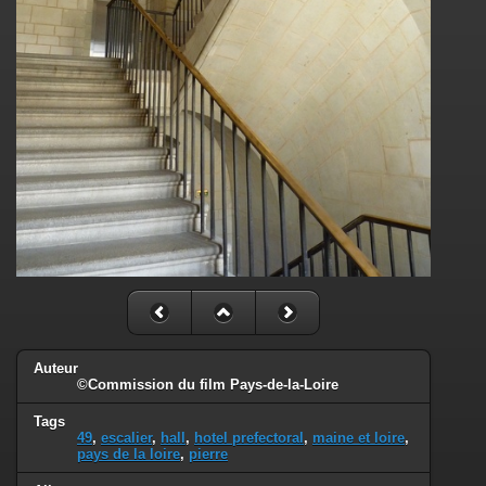
Auteur
©Commission du film Pays-de-la-Loire
Tags
49
,
escalier
,
hall
,
hotel prefectoral
,
maine et loire
,
pays de la loire
,
pierre