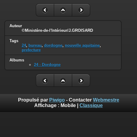
Auteur
©Ministère-de-l'Intérieur/J.GROISARD
Tags
24
,
bureau
,
dordogne
,
nouvelle aquitaine
,
prefecture
Albums
24 - Dordogne
Propulsé par
Piwigo
- Contacter
Webmestre
Affichage :
Mobile
|
Classique