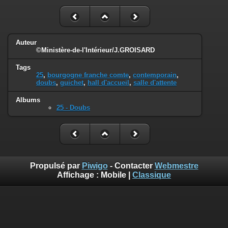
Auteur
©Ministère-de-l'Intérieur/J.GROISARD
Tags
25
,
bourgogne franche comte
,
contemporain
,
doubs
,
guichet
,
hall d'accueil
,
salle d'attente
Albums
25 - Doubs
Propulsé par
Piwigo
- Contacter
Webmestre
Affichage :
Mobile
|
Classique