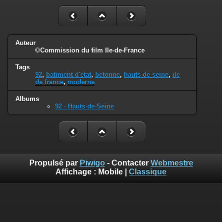
Auteur
©Commission du film Ile-de-France
Tags
92
,
batiment d'etat
,
betonne
,
hauts de seine
,
ile
de france
,
moderne
Albums
92 - Hauts-de-Seine
Propulsé par
Piwigo
- Contacter
Webmestre
Affichage :
Mobile
|
Classique