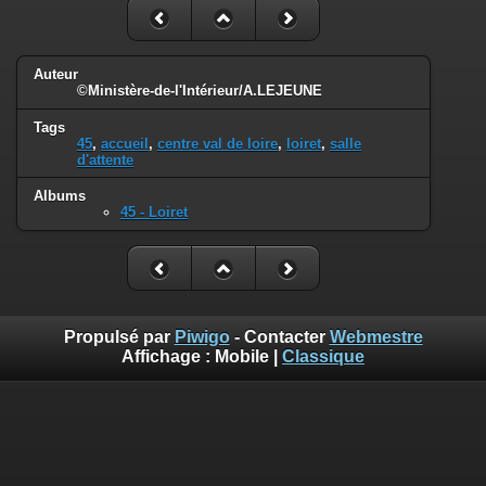
Auteur
©Ministère-de-l'Intérieur/A.LEJEUNE
Tags
45
,
accueil
,
centre val de loire
,
loiret
,
salle
d'attente
Albums
45 - Loiret
Propulsé par
Piwigo
- Contacter
Webmestre
Affichage :
Mobile
|
Classique