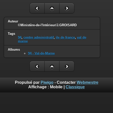
Auteur
©Ministère-de-l'Intérieur/J.GROISARD
Tags
94
,
centre administratif
,
ile de france
,
val de
marne
Albums
94 - Val-de-Marne
Propulsé par
Piwigo
- Contacter
Webmestre
Affichage :
Mobile
|
Classique