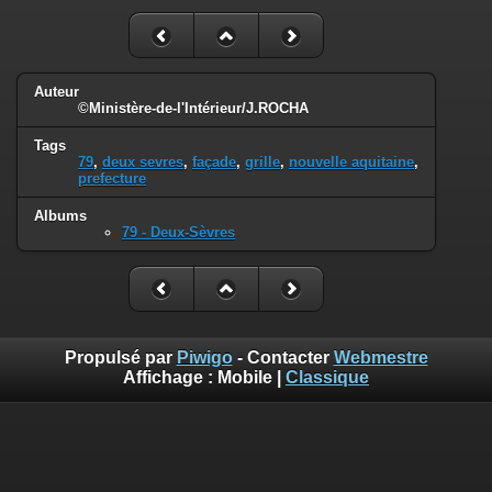
Auteur
©Ministère-de-l'Intérieur/J.ROCHA
Tags
79
,
deux sevres
,
façade
,
grille
,
nouvelle aquitaine
,
prefecture
Albums
79 - Deux-Sèvres
Propulsé par
Piwigo
- Contacter
Webmestre
Affichage :
Mobile
|
Classique