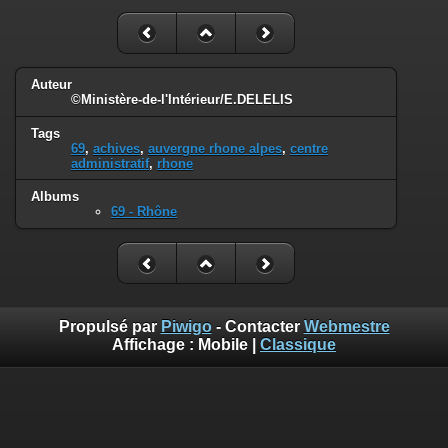
Auteur
©Ministère-de-l'Intérieur/E.DELELIS
Tags
69
,
achives
,
auvergne rhone alpes
,
centre
administratif
,
rhone
Albums
69 - Rhône
Propulsé par
Piwigo
- Contacter
Webmestre
Affichage :
Mobile
|
Classique