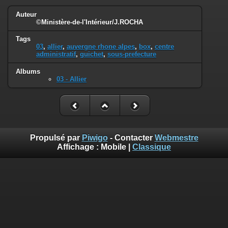
Auteur
©Ministère-de-l'Intérieur/J.ROCHA
Tags
03
,
allier
,
auvergne rhone alpes
,
box
,
centre
administratif
,
guichet
,
sous-prefecture
Albums
03 - Allier
Propulsé par
Piwigo
- Contacter
Webmestre
Affichage :
Mobile
|
Classique