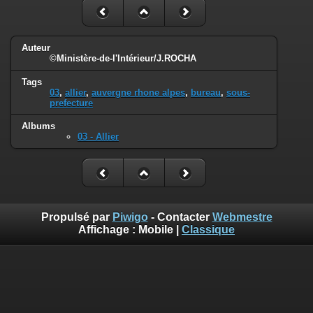
Auteur
©Ministère-de-l'Intérieur/J.ROCHA
Tags
03
,
allier
,
auvergne rhone alpes
,
bureau
,
sous-
prefecture
Albums
03 - Allier
Propulsé par
Piwigo
- Contacter
Webmestre
Affichage :
Mobile
|
Classique