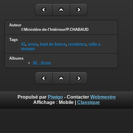
Auteur
©Ministère-de-l'Intérieur/P.CHABAUD
Tags
02
,
aisne
,
haut de france
,
residence
,
salle a
manger
Albums
02 - Aisne
Propulsé par
Piwigo
- Contacter
Webmestre
Affichage :
Mobile
|
Classique