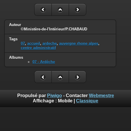
Auteur
©Ministère-de-l'Intérieur/P.CHABAUD
Tags
07
,
accueil
,
ardeche
,
auvergne rhone alpes
,
centre administratif
Albums
07 - Ardèche
Propulsé par
Piwigo
- Contacter
Webmestre
Affichage :
Mobile
|
Classique