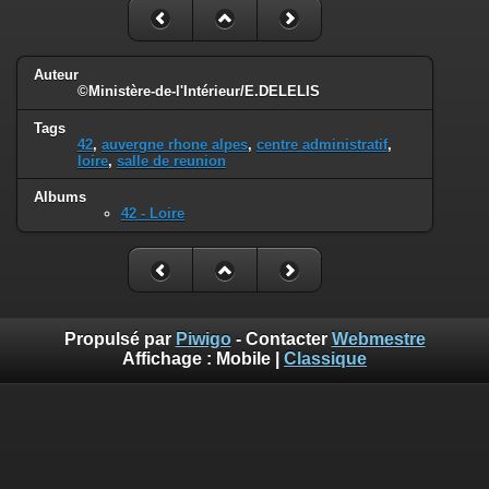
Auteur
©Ministère-de-l'Intérieur/E.DELELIS
Tags
42
,
auvergne rhone alpes
,
centre administratif
,
loire
,
salle de reunion
Albums
42 - Loire
Propulsé par
Piwigo
- Contacter
Webmestre
Affichage :
Mobile
|
Classique