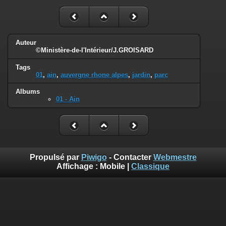
Auteur
©Ministère-de-l'Intérieur/J.GROISARD
Tags
01
,
ain
,
auvergne rhone alpes
,
jardin
,
parc
Albums
01 - Ain
Propulsé par
Piwigo
- Contacter
Webmestre
Affichage :
Mobile
|
Classique