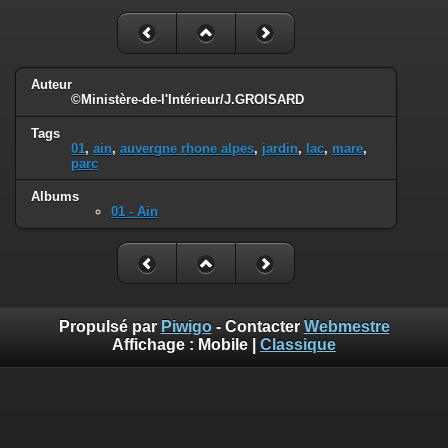
Auteur
©Ministère-de-l'Intérieur/J.GROISARD
Tags
01
,
ain
,
auvergne rhone alpes
,
jardin
,
lac
,
mare
,
parc
Albums
01 - Ain
Propulsé par
Piwigo
- Contacter
Webmestre
Affichage :
Mobile
|
Classique