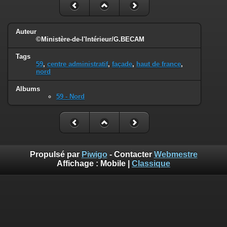
Auteur
©Ministère-de-l'Intérieur/G.BECAM
Tags
59
,
centre administratif
,
façade
,
haut de france
,
nord
Albums
59 - Nord
Propulsé par
Piwigo
- Contacter
Webmestre
Affichage :
Mobile
|
Classique