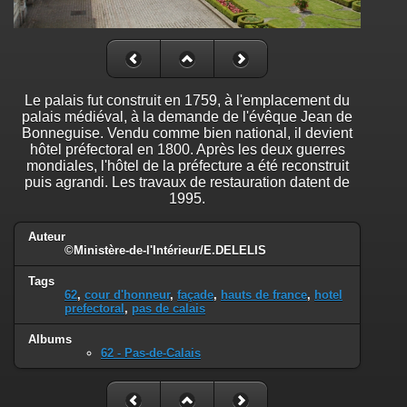
Le palais fut construit en 1759, à l'emplacement du
palais médiéval, à la demande de l'évêque Jean de
Bonneguise. Vendu comme bien national, il devient
hôtel préfectoral en 1800. Après les deux guerres
mondiales, l'hôtel de la préfecture a été reconstruit
puis agrandi. Les travaux de restauration datent de
1995.
Auteur
©Ministère-de-l'Intérieur/E.DELELIS
Tags
62
,
cour d'honneur
,
façade
,
hauts de france
,
hotel
prefectoral
,
pas de calais
Albums
62 - Pas-de-Calais