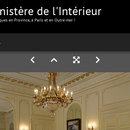
istère de l'Intérieur
iques en Province, à Paris et en Outre-mer !
e-Calais à Arras