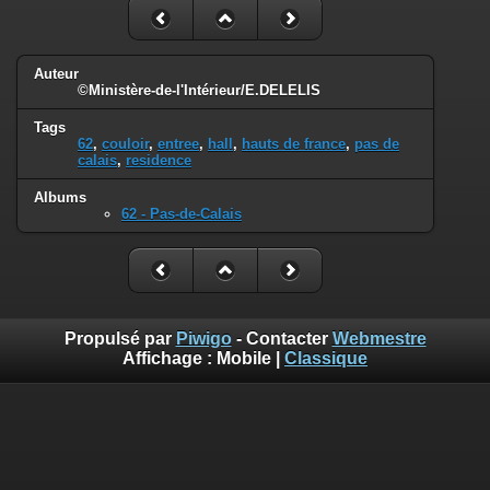
Auteur
©Ministère-de-l'Intérieur/E.DELELIS
Tags
62
,
couloir
,
entree
,
hall
,
hauts de france
,
pas de
calais
,
residence
Albums
62 - Pas-de-Calais
Propulsé par
Piwigo
- Contacter
Webmestre
Affichage :
Mobile
|
Classique