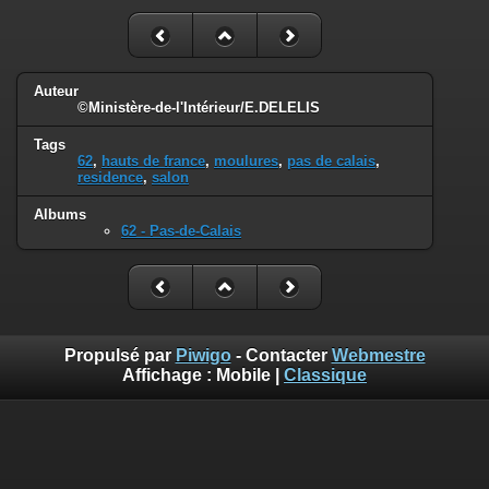
Auteur
©Ministère-de-l'Intérieur/E.DELELIS
Tags
62
,
hauts de france
,
moulures
,
pas de calais
,
residence
,
salon
Albums
62 - Pas-de-Calais
Propulsé par
Piwigo
- Contacter
Webmestre
Affichage :
Mobile
|
Classique