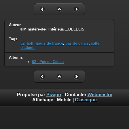
Auteur
©Ministère-de-l'Intérieur/E.DELELIS
Tags
62
,
hall
,
hauts de france
,
pas de calais
,
salle
d'attente
Albums
62 - Pas-de-Calais
Propulsé par
Piwigo
- Contacter
Webmestre
Affichage :
Mobile
|
Classique