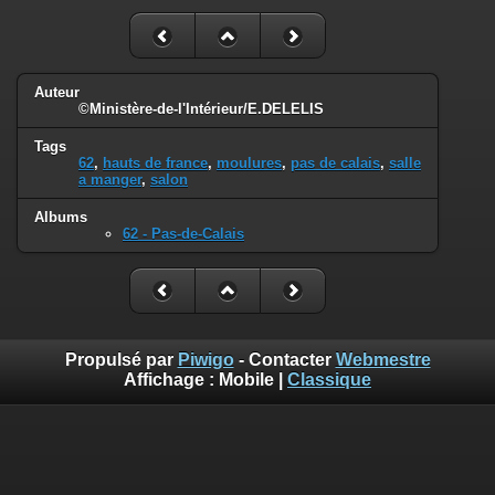
Auteur
©Ministère-de-l'Intérieur/E.DELELIS
Tags
62
,
hauts de france
,
moulures
,
pas de calais
,
salle
a manger
,
salon
Albums
62 - Pas-de-Calais
Propulsé par
Piwigo
- Contacter
Webmestre
Affichage :
Mobile
|
Classique