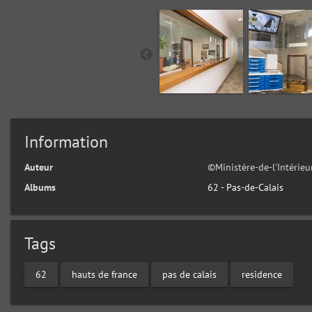
Information
Auteur
©Ministère-de-l'Intérie
Albums
62 - Pas-de-Calais
Tags
62
hauts de france
pas de calais
residence