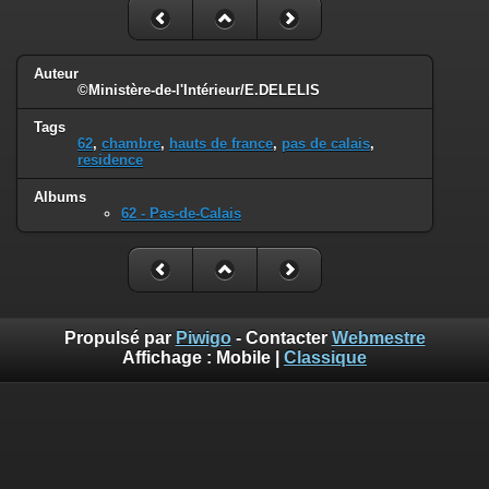
Auteur
©Ministère-de-l'Intérieur/E.DELELIS
Tags
62
,
chambre
,
hauts de france
,
pas de calais
,
residence
Albums
62 - Pas-de-Calais
Propulsé par
Piwigo
- Contacter
Webmestre
Affichage :
Mobile
|
Classique