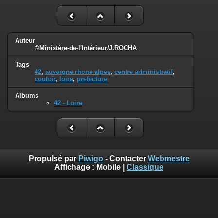
Auteur
©Ministère-de-l'Intérieur/J.ROCHA
Tags
42
,
auvergne rhone alpes
,
centre administratif
,
couloir
,
loire
,
prefecture
Albums
42 - Loire
Propulsé par
Piwigo
- Contacter
Webmestre
Affichage :
Mobile
|
Classique