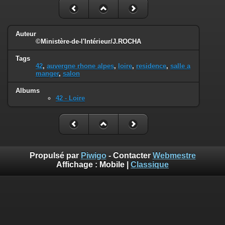
Auteur
©Ministère-de-l'Intérieur/J.ROCHA
Tags
42
,
auvergne rhone alpes
,
loire
,
residence
,
salle a
manger
,
salon
Albums
42 - Loire
Propulsé par
Piwigo
- Contacter
Webmestre
Affichage :
Mobile
|
Classique