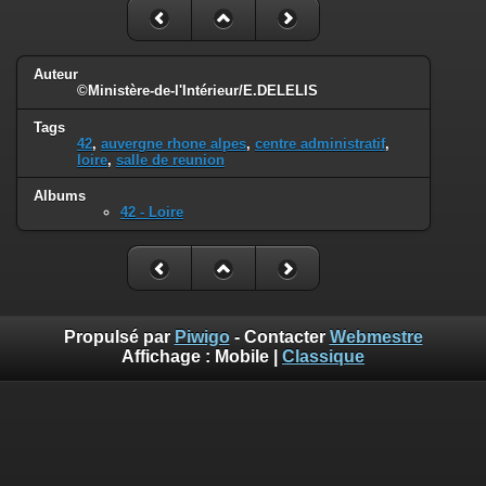
Auteur
©Ministère-de-l'Intérieur/E.DELELIS
Tags
42
,
auvergne rhone alpes
,
centre administratif
,
loire
,
salle de reunion
Albums
42 - Loire
Propulsé par
Piwigo
- Contacter
Webmestre
Affichage :
Mobile
|
Classique