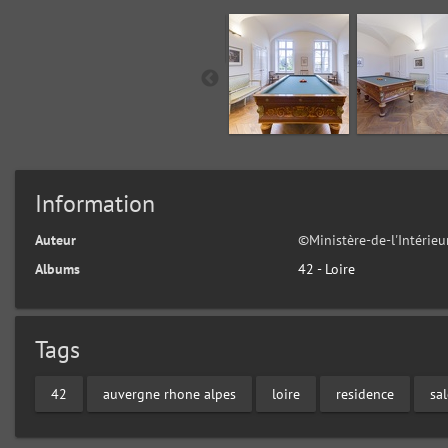
Information
Auteur
©Ministère-de-l'Intérie
Albums
42 - Loire
Tags
42
auvergne rhone alpes
loire
residence
sa